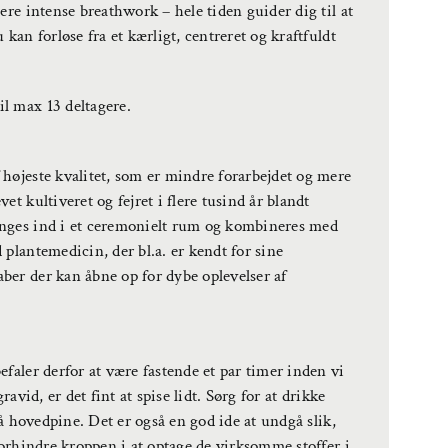
ere intense breathwork – hele tiden guider dig til at
kan forløse fra et kærligt, centreret og kraftfuldt
l max 13 deltagere.
højeste kvalitet, som er mindre forarbejdet og mere
t kultiveret og fejret i flere tusind år blandt
inges ind i et ceremonielt rum og kombineres med
plantemedicin, der bl.a. er kendt for sine
er der kan åbne op for dybe oplevelser af
faler derfor at være fastende et par timer inden vi
avid, er det fint at spise lidt. Sørg for at drikke
få hovedpine. Det er også en god ide at undgå slik,
forhindre kroppen i at optage de virksomme stoffer i