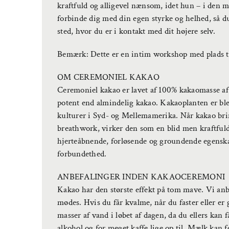
kraftfuld og alligevel nænsom, idet hun – i den m
forbinde dig med din egen styrke og helhed, så du 
sted, hvor du er i kontakt med dit højere selv.
Bemærk: Dette er en intim workshop med plads ti
OM CEREMONIEL KAKAO
Ceremoniel kakao er lavet af 100% kakaomasse af 
potent end almindelig kakao. Kakaoplanten er bleve
kulturer i Syd- og Mellemamerika. Når kakao br
breathwork, virker den som en blid men kraftfuld 
hjerteåbnende, forløsende og groundende egenskab
forbundethed.
ANBEFALINGER INDEN KAKAOCEREMONI
Kakao har den største effekt på tom mave. Vi anbe
mødes. Hvis du får kvalme, når du faster eller er gr
masser af vand i løbet af dagen, da du ellers kan 
alkohol og for meget kaffe lige op til. Mælk kan 