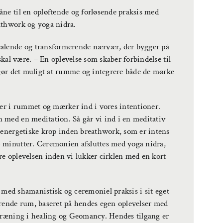
ne til en opløftende og forløsende praksis med
athwork og yoga nidra.
ealende og transformerende nærvær, der bygger på
skal være. – En oplevelse som skaber forbindelse til
 gør det muligt at rumme og integrere både de mørke
der i rummet og mærker ind i vores intentioner.
 med en meditation. Så går vi ind i en meditativ
 energetiske krop inden breathwork, som er intens
 minutter. Ceremonien afsluttes med yoga nidra,
ere oplevelsen inden vi lukker cirklen med en kort
t med shamanistisk og ceremoniel praksis i sit eget
ærende rum, baseret på hendes egen oplevelser med
 træning i healing og Geomancy. Hendes tilgang er