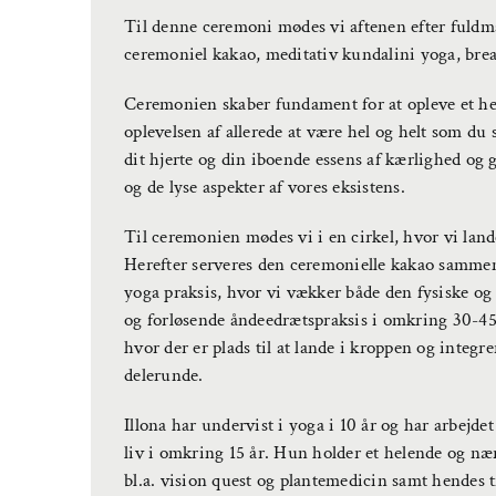
Til denne ceremoni mødes vi aftenen efter fuldmå
ceremoniel kakao, meditativ kundalini yoga, bre
Ceremonien skaber fundament for at opleve et h
oplevelsen af allerede at være hel og helt som du 
dit hjerte og din iboende essens af kærlighed og
og de lyse aspekter af vores eksistens.
Til ceremonien mødes vi i en cirkel, hvor vi lan
Herefter serveres den ceremonielle kakao sammen
yoga praksis, hvor vi vækker både den fysiske og
og forløsende åndeedrætspraksis i omkring 30-45
hvor der er plads til at lande i kroppen og integr
delerunde.
Illona har undervist i yoga i 10 år og har arbejde
liv i omkring 15 år. Hun holder et helende og n
bl.a. vision quest og plantemedicin samt hendes