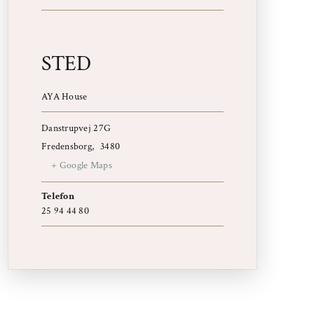
STED
AYA House
Danstrupvej 27G
Fredensborg
,
3480
+ Google Maps
Telefon
25 94 44 80