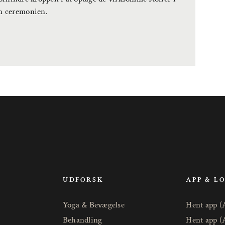
n ceremonien.
UDFORSK
APP & L
Yoga & Bevægelse
Hent app (
Behandling
Hent app (