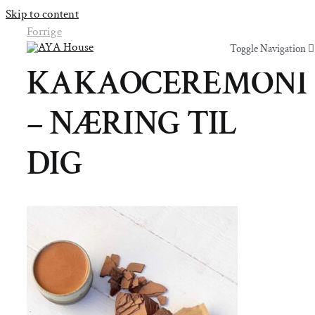
Skip to content
Forrige
Toggle Navigation
Toggle Navigation
KAKAOCEREMONI
Yoga & Bevægelse
Yoga & Bevægelse
– NÆRING TIL
Behandling
Behandling
DIG
Events
Events
Uddannelser & kurser
Uddannelser & kurser
Lokaler
Om AYA House
Lokaler