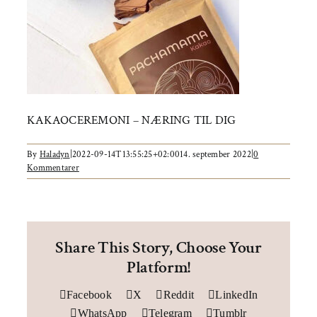
Om AYA House
KAKAOCEREMONI – NÆRING TIL DIG
By
Haladyn
|
2022-09-14T13:55:25+02:00
14. september 2022
|
0
Kommentarer
Share This Story, Choose Your
Platform!
Facebook
X
Reddit
LinkedIn
WhatsApp
Telegram
Tumblr