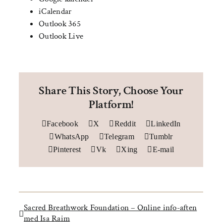
iCalendar
Outlook 365
Outlook Live
Share This Story, Choose Your
Platform!
Facebook
X
Reddit
LinkedIn
WhatsApp
Telegram
Tumblr
Pinterest
Vk
Xing
E-mail
Sacred Breathwork Foundation – Online info-aften
med Isa Raim