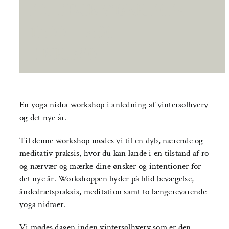
20. DECEMBER 2024
17:00
-
19:30
|
KR.350
En yoga nidra workshop i anledning af vintersolhverv
og det nye år.
Til denne workshop mødes vi til en dyb, nærende og
meditativ praksis, hvor du kan lande i en tilstand af ro
og nærvær og mærke dine ønsker og intentioner for
det nye år. Workshoppen byder på blid bevægelse,
åndedrætspraksis, meditation samt to længerevarende
yoga nidraer.
Vi mødes dagen inden vintersolhverv som er den