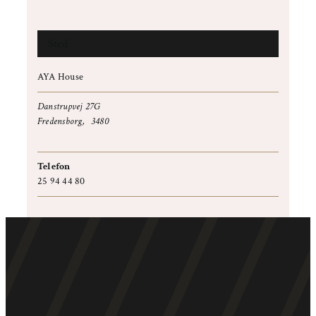
Sted
AYA House
Danstrupvej 27G
Fredensborg
,
3480
+ Google Maps
Telefon
25 94 44 80