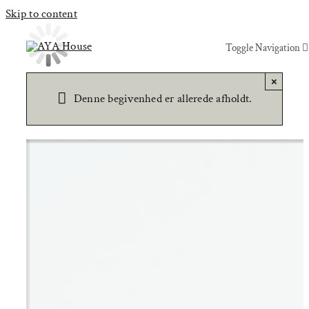
Skip to content
Toggle Navigation
Toggle Navigation
×
Yoga & Bevægelse
Yoga & Bevægelse
Denne begivenhed er allerede afholdt.
Behandling
Behandling
Events
Events
Uddannelser & kurser
Uddannelser & kurser
Lokaler
Om AYA House
Lokaler