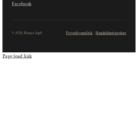
Facebook
© AYA House ApS
Privatlivspolitik
·
Handelsbetingelser
Page load link