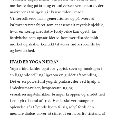
mørkeste dag på året og et universelt vendepunkt, der
markerer at vi igen går lysere tider i møde.
Vintersolhverv har i generationer og på tværs af
kulturer været fejret som et essentielt mystisk øjeblik,
hvor en særlig meditativ fordybelse kan opstå. En
fordybelse som opstår idet vi kommer tilstede midt i
mørket og skaber kontakt til vores indre iboende lys
og bevidsthed.
HVAD ER YOGA NIDRA?
Yoga nidra kaldes også for yogisk søvn og modtages i
en liggende stilling ligesom en guidet afspænding.
Det er en powerfuld yogisk praksis, der ved hjælp af
åndedrætsøvelser, kropsscanning og
visualiseringsteknikker bringer kroppen og sindet ned
i en dyb tilstand af fred. Her beskriver mange en
oplevelse af at ”vende hjem til sig selv” fordi den
mentale dialog bliver så stille, at en naturlig tilstand af