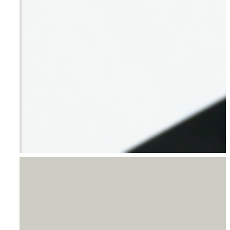
Midt i Mørket med
Illona Marquard