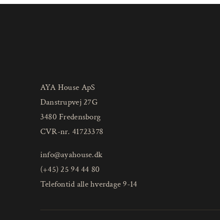
AYA House ApS
Danstrupvej 27G
3480 Fredensborg
CVR-nr. 41723378
info@ayahouse.dk
(+45) 25 94 44 80
Telefontid alle hverdage 9-14