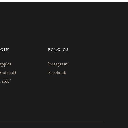
OGIN
FØLG OS
Apple)
Instagram
Android)
Facebook
 side”