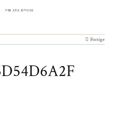
R
OM AYA HOUSE
Forrige
6D54D6A2F