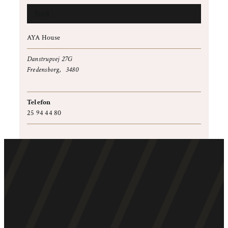
Sted
AYA House
Danstrupvej 27G
Fredensborg
,
3480
+ Google Maps
Telefon
25 94 44 80