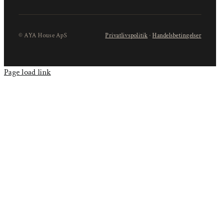
© AYA House ApS
Privatlivspolitik
·
Handelsbetingelser
Page load link