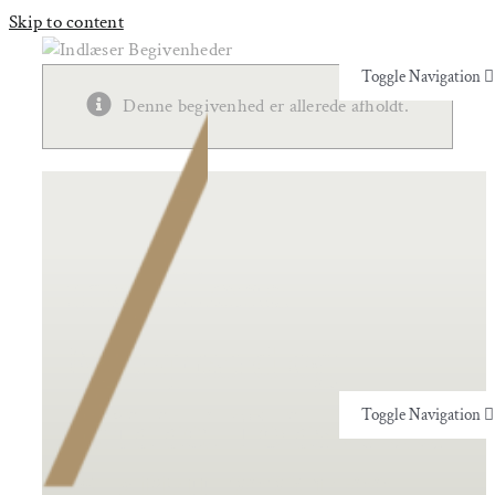
Skip to content
Toggle Navigation
×
Denne begivenhed er allerede afholdt.
Yoga & Bevægelse
Nærværets Alkymi
Behandling
med Illona
Events
Marquard og
Uddannelser & kurser
Mikkel Toksværd
Toggle Navigation
Lokaler
Yoga & Bevægelse
15. APRIL 2023 14:00
-