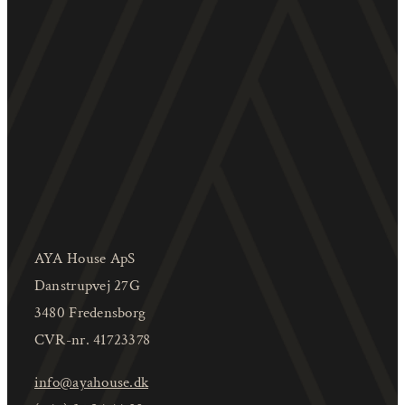
AYA House ApS
Danstrupvej 27G
3480 Fredensborg
CVR-nr. 41723378
info@ayahouse.dk