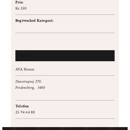
Pris:
Kr.350
Begivenhed Kategori:
Workshop
Sted
AYA House
Danstrupvej 27G
Fredensborg
,
3480
+ Google Maps
Telefon
25 94 44 80