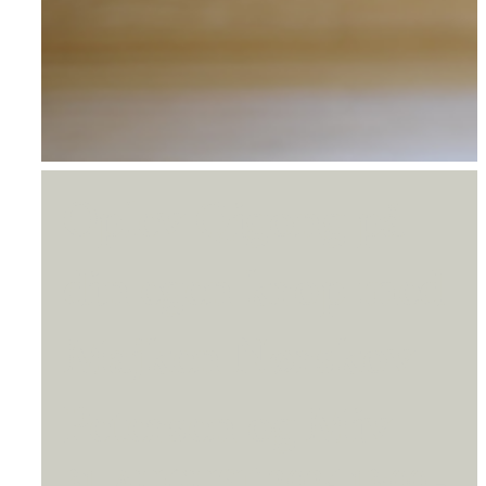
Oplev Qigong på
din egen krop med
Majken Nørskov
Petersen og Miv
31. AUGUST 2024 13:00
-