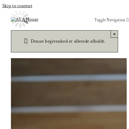
Skip to content
Toggle Navigation
Toggle Navigation
×
Yoga & Bevægelse
Yoga & Bevægelse
Denne begivenhed er allerede afholdt.
Behandling
Behandling
Events
Events
Uddannelser & kurser
Uddannelser & kurser
Lokaler
Om AYA House
Lokaler