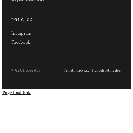
FØLG OS
Instagram
Facebook
© AYA House ApS
Privatlivspolitik
·
Handelsbetingelser
Page load link