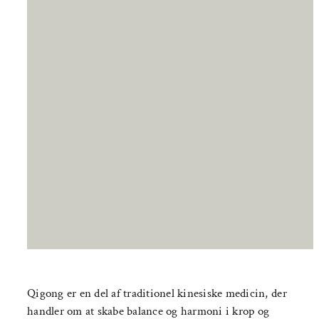
nærende praksis
for krop og sind
med Niels Hwiid
26. OKTOBER 2024 13:00
-
16:00
|
KR.350
Qigong er en del af traditionel kinesiske medicin, der
handler om at skabe balance og harmoni i krop og