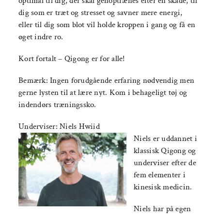
optimal til dig, der skal genoptrænes efter en skade, til
dig som er træt og stresset og savner mere energi,
eller til dig som blot vil holde kroppen i gang og få en
øget indre ro.
Kort fortalt – Qigong er for alle!
Bemærk: Ingen forudgående erfaring nødvendig men
gerne lysten til at lære nyt. Kom i behageligt tøj og
indendørs træningssko.
Underviser: Niels Hwiid
Niels er uddannet i
klassisk Qigong og
underviser efter de
fem elementer i
kinesisk medicin.
Niels har på egen