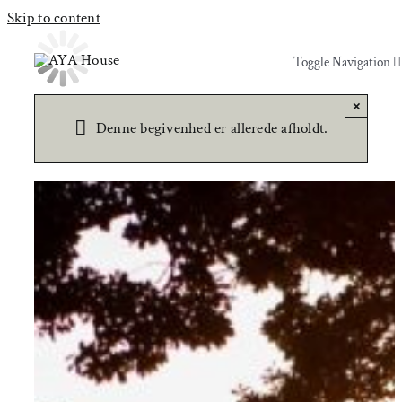
Skip to content
Toggle Navigation
Toggle Navigation
×
Yoga & Bevægelse
Yoga & Bevægelse
Denne begivenhed er allerede afholdt.
Behandling
Behandling
Events
Events
Uddannelser & kurser
Uddannelser & kurser
Lokaler
Om AYA House
Lokaler