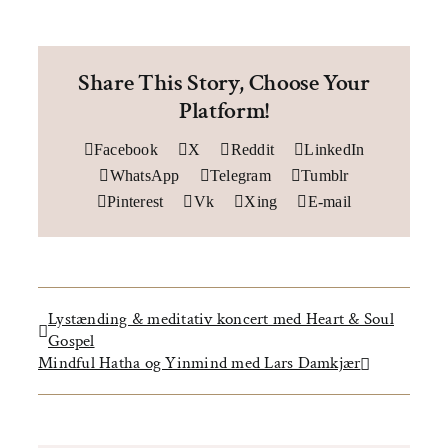
Share This Story, Choose Your
Platform!
Facebook
X
Reddit
LinkedIn
WhatsApp
Telegram
Tumblr
Pinterest
Vk
Xing
E-mail
Lystænding & meditativ koncert med Heart & Soul
Gospel
Mindful Hatha og Yinmind med Lars Damkjær