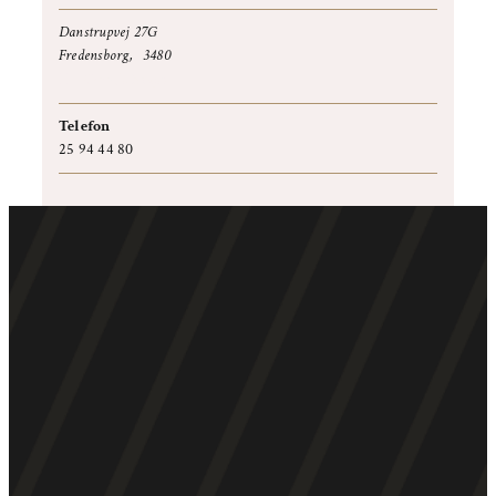
Danstrupvej 27G
Fredensborg
,
3480
+ Google Maps
Telefon
25 94 44 80