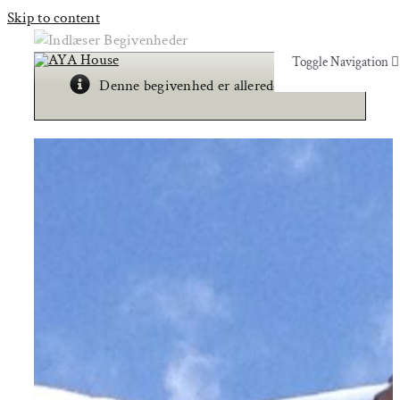
Skip to content
Toggle Navigation
×
Toggle Navigation
Denne begivenhed er allerede afholdt.
Yoga & Bevægelse
Yoga & Bevægelse
Behandling
Behandling
Events
Events
Uddannelser & kurser
Uddannelser & kurser
Lokaler
Om AYA House
Lokaler