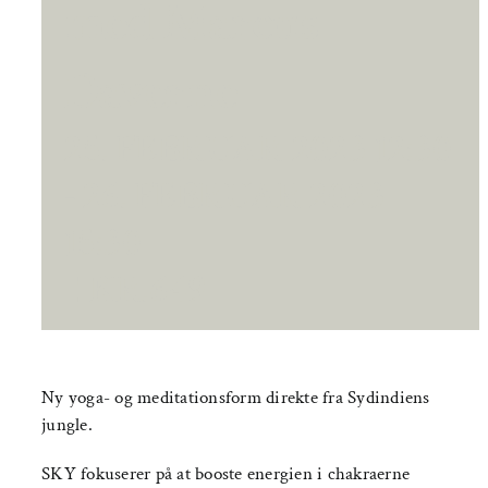
med Marcus
Daverne
25. FEBRUAR 2023 12:30
-
26. FEBRUAR 2023
15:30
|
KR.649
Ny yoga- og meditationsform direkte fra Sydindiens
jungle.
SKY fokuserer på at booste energien i chakraerne