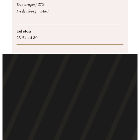
Danstrupvej 27G
Fredensborg
,
3480
+ Google Maps
Telefon
25 94 44 80