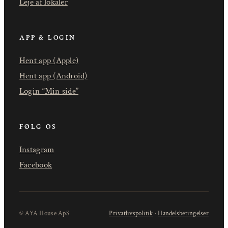
Leje af lokaler
APP & LOGIN
Hent app (Apple)
Hent app (Android)
Login “Min side”
FØLG OS
Instagram
Facebook
© AYA House ApS
Privatlivspolitik
·
Handelsbetingelser