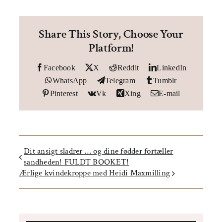
Share This Story, Choose Your
Platform!
Facebook
X
Reddit
LinkedIn
WhatsApp
Telegram
Tumblr
Pinterest
Vk
Xing
E-mail
Dit ansigt sladrer … og dine fødder fortæller
sandheden! FULDT BOOKET!
Ærlige kvindekroppe med Heidi Maxmilling