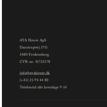
AYA House ApS
Danstrupvej 27G
3480 Fredensborg
CVR-nr. 41723378
info@ayahouse.dk
(+45) 25 94 44 80
Telefontid alle hverdage 9-14