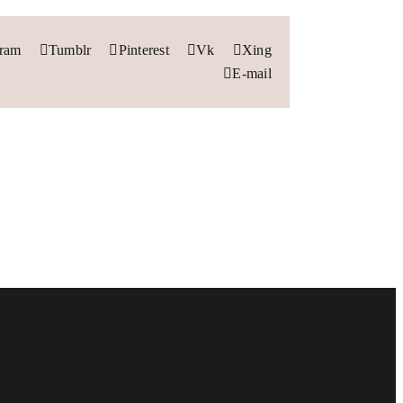
gram
Tumblr
Pinterest
Vk
Xing
E-mail