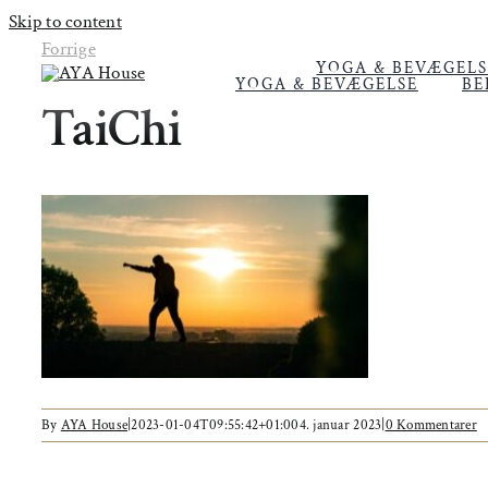
Skip to content
Forrige
YOGA & BEVÆGELS
YOGA & BEVÆGELSE
BE
TaiChi
By
AYA House
|
2023-01-04T09:55:42+01:00
4. januar 2023
|
0 Kommentarer