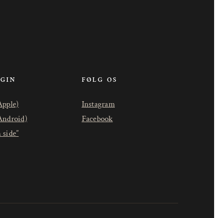
OGIN
FØLG OS
Apple)
Instagram
Android)
Facebook
 side”