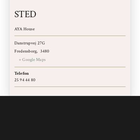
STED
AYA House
Danstrupvej 27G
Fredensborg
,
3480
+ Google Maps
Telefon
25 94 44 80