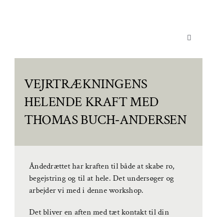
Skip
to
content
Toggle
Navigation
Yoga & Bevægelse
VEJRTRÆKNINGENS
Behandling
HELENDE KRAFT MED
Events
THOMAS BUCH-ANDERSEN
Uddannelser & kurser
Lokaler
Åndedrættet har kraften til både at skabe ro,
begejstring og til at hele. Det undersøger og
Om AYA House
arbejder vi med i denne workshop.
Det bliver en aften med tæt kontakt til din