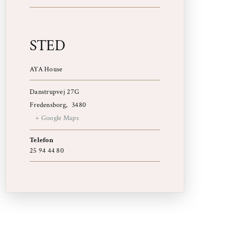
STED
AYA House
Danstrupvej 27G
Fredensborg
,
3480
+ Google Maps
Telefon
25 94 44 80