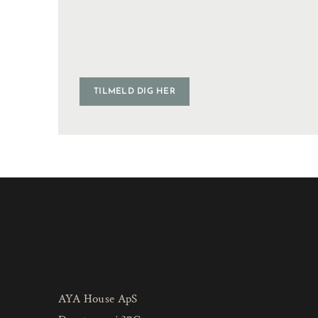
TILMELD DIG HER
AYA House ApS