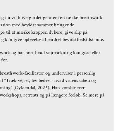
, og du vil blive guidet gennem en række breathwork-
 session med bevidst sammenhængende
e til at mærke kroppen dybere, give slip på
 kan give oplevelse af ændret bevidsthedstilstande.
hwork og har hørt hvad vejrtrækning kan gøre eller
 før.
eathwork-facilitator og underviser i personlig
til “Træk vejret, lev bedre – hvad videnskaben og
ning” (Gyldendal, 2025). Han kombinerer
orkshops, retreats og på længere forløb. Se mere på