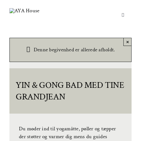
Skip
to
Toggle
content
Navigation
Yoga & Bevægelse
×
Behandling
Denne begivenhed er allerede afholdt.
Events
Uddannelser & kurser
YIN & GONG BAD MED TINE
Lokaler
GRANDJEAN
Om AYA House
Du møder ind til yogamåtte, pøller og tæpper
der støtter og varmer dig mens du guides