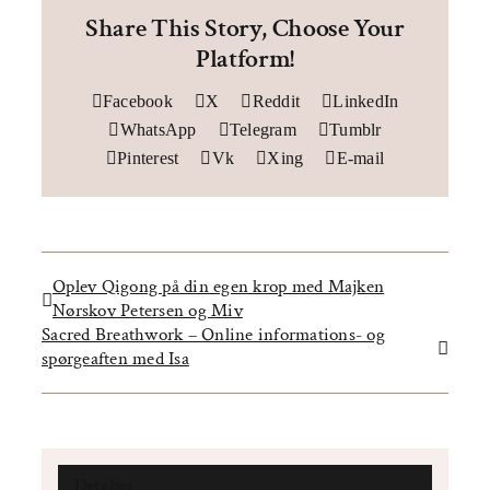
Share This Story, Choose Your
Platform!
Facebook
X
Reddit
LinkedIn
WhatsApp
Telegram
Tumblr
Pinterest
Vk
Xing
E-mail
Oplev Qigong på din egen krop med Majken
Nørskov Petersen og Miv
Sacred Breathwork – Online informations- og
spørgeaften med Isa
Detaljer