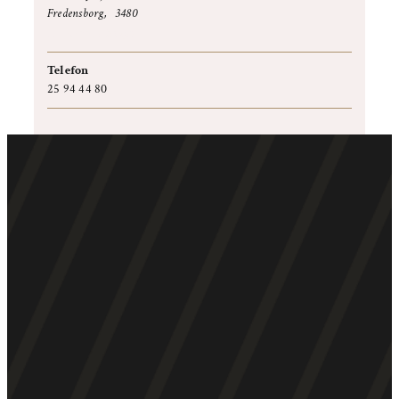
Fredensborg
,
3480
+ Google Maps
Telefon
25 94 44 80