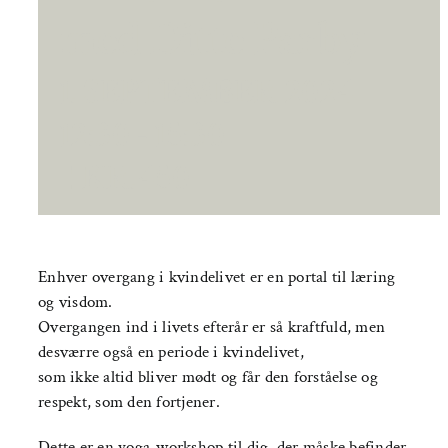
med Ditte Parby
1. SEPTEMBER 2024
12:30
-
15:30
|
KR.450
Enhver overgang i kvindelivet er en portal til læring
og visdom.
Overgangen ind i livets efterår er så kraftfuld, men
desværre også en periode i kvindelivet,
som ikke altid bliver mødt og får den forståelse og
respekt, som den fortjener.
Dette er en yoga-workshop til dig, der måske befinder