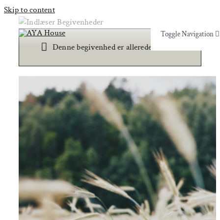
Skip to content
Toggle Navigation
×
Toggle Navigation
Denne begivenhed er allerede afholdt.
Yoga & Bevægelse
Yoga & Bevægelse
Behandling
Behandling
Events
Events
Uddannelser & kurser
Uddannelser & kurser
Lokaler
Om AYA House
Lokaler