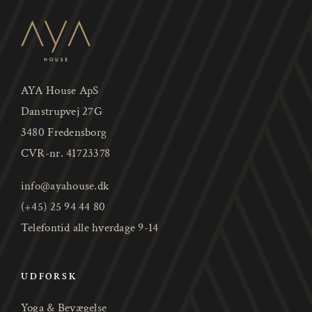
AYA House ApS
Danstrupvej 27G
3480 Fredensborg
CVR-nr. 41723378
info@ayahouse.dk
(+45) 25 94 44 80
Telefontid alle hverdage 9-14
UDFORSK
Yoga & Bevægelse