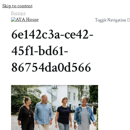
Skip to content
Forrige
Toggle Navigation
Toggle Navigation
6e142c3a-ce42-
Yoga & Bevægelse
Yoga & Bevægelse
45f1-bd61-
Behandling
Behandling
86754da0d566
Events
Events
Uddannelser & kurser
Uddannelser & kurser
Lokaler
Om AYA House
Lokaler