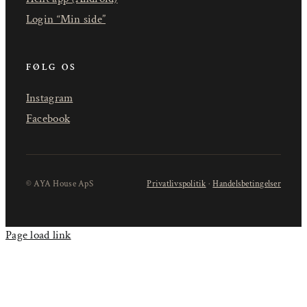
Login “Min side”
FØLG OS
Instagram
Facebook
© AYA House ApS
Privatlivspolitik
·
Handelsbetingelser
Page load link