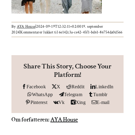
Om AYA House
By
AYA House
|
2024-09-19T12:32:11+02:00
19. september
2024
|
Kommentarer lukket
til 6e142c3a-ce42-45f1-bd61-86754da0d566
Share This Story, Choose Your
Platform!
Facebook
X
Reddit
LinkedIn
WhatsApp
Telegram
Tumblr
Pinterest
Vk
Xing
E-mail
Om forfatteren:
AYA House