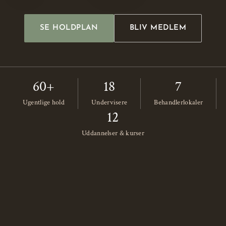
SE HOLDPLAN
BLIV MEDLEM
60+
18
7
Ugentlige hold
Undervisere
Behandlerlokaler
12
Uddannelser & kurser