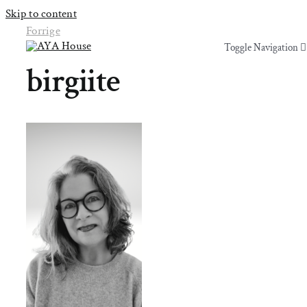
Skip to content
Forrige
Toggle Navigation
Toggle Navigation
birgiite
Yoga & Bevægelse
Yoga & Bevægelse
Behandling
Behandling
Events
Events
Uddannelser & kurser
Uddannelser & kurser
Lokaler
Om AYA House
Lokaler