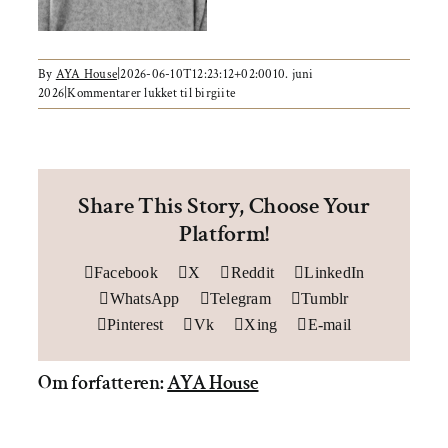
Om AYA House
By
AYA House
|
2026-06-10T12:23:12+02:00
10. juni
2026
|
Kommentarer lukket
til birgiite
Share This Story, Choose Your
Platform!
Facebook
X
Reddit
LinkedIn
WhatsApp
Telegram
Tumblr
Pinterest
Vk
Xing
E-mail
Om forfatteren:
AYA House