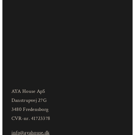
AYA House ApS
Danstrupvej 27G
3480 Fredensborg
CVR-nr. 41723378
info@ayahouse.dk