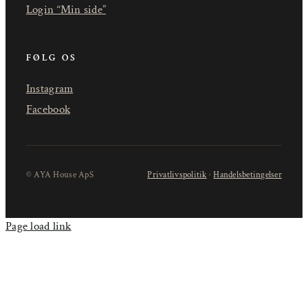
Login “Min side”
FØLG OS
Instagram
Facebook
© AYA House ApS
Privatlivspolitik
·
Handelsbetingelser
Page load link