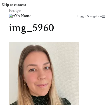
Skip to content
Forrige
Toggle Navigation
Toggle Navigation
img_5960
Yoga & Bevægelse
Yoga & Bevægelse
Behandling
Behandling
Events
Events
Uddannelser & kurser
Uddannelser & kurser
Lokaler
Om AYA House
Lokaler