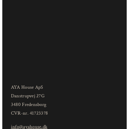
AYA House ApS
Danstrupvej 27G
3480 Fredensborg
CVR-nr. 41723378
info@ayahouse.dk