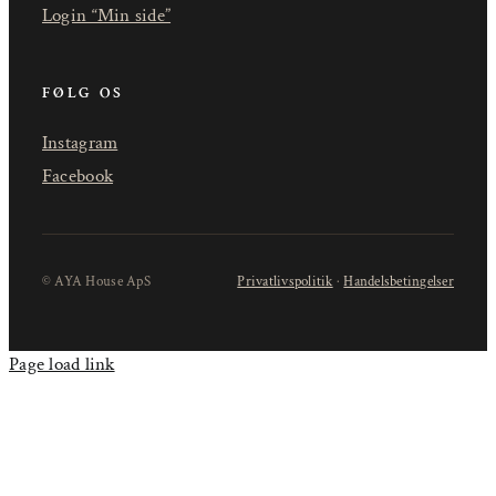
Login “Min side”
FØLG OS
Instagram
Facebook
© AYA House ApS
Privatlivspolitik
·
Handelsbetingelser
Page load link