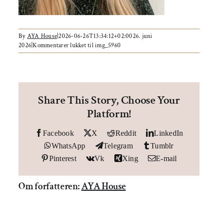
Om AYA House
By
AYA House
|
2026-06-26T13:34:12+02:00
26. juni
2026
|
Kommentarer lukket
til img_5960
Share This Story, Choose Your
Platform!
Facebook
X
Reddit
LinkedIn
WhatsApp
Telegram
Tumblr
Pinterest
Vk
Xing
E-mail
Om forfatteren:
AYA House