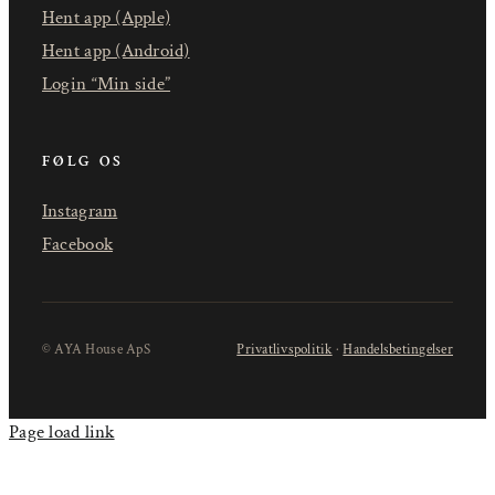
Hent app (Apple)
Hent app (Android)
Login “Min side”
FØLG OS
Instagram
Facebook
© AYA House ApS
Privatlivspolitik
·
Handelsbetingelser
Page load link