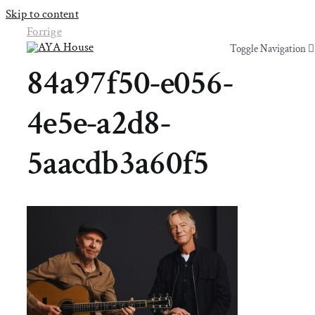
Skip to content
Forrige
Toggle Navigation
Toggle Navigation
84a97f50-e056-
Yoga & Bevægelse
Yoga & Bevægelse
4e5e-a2d8-
Behandling
Behandling
5aacdb3a60f5
Events
Events
Uddannelser & kurser
Uddannelser & kurser
Lokaler
Om AYA House
Lokaler