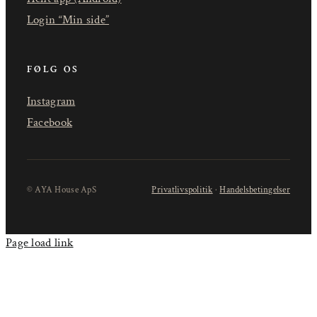
Login “Min side”
FØLG OS
Instagram
Facebook
© AYA House ApS
Privatlivspolitik
·
Handelsbetingelser
Page load link