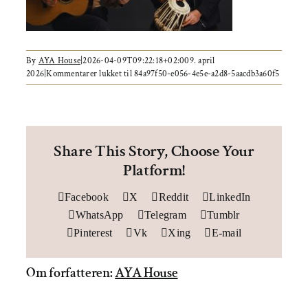
Om AYA House
By
AYA House
|
2026-04-09T09:22:18+02:00
9. april
2026
|
Kommentarer lukket
til 84a97f50-e056-4e5e-a2d8-5aacdb3a60f5
Share This Story, Choose Your
Platform!
Facebook
X
Reddit
LinkedIn
WhatsApp
Telegram
Tumblr
Pinterest
Vk
Xing
E-mail
Om forfatteren:
AYA House