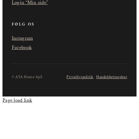
Login “Min side”
FØLG OS
Instagram
Facebook
© AYA House ApS
Privatlivspolitik
·
Handelsbetingelser
Page load link