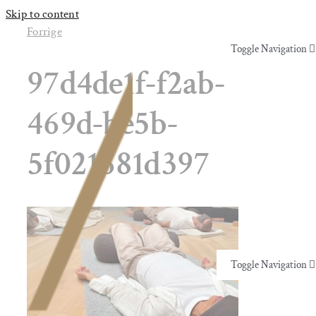
Skip to content
Forrige
Toggle Navigation
97d4de1f-f2ab-
Yoga & Bevægelse
469d-be5b-
Behandling
5f021681d397
Events
Uddannelser & kurser
Toggle Navigation
Lokaler
Yoga & Bevægelse