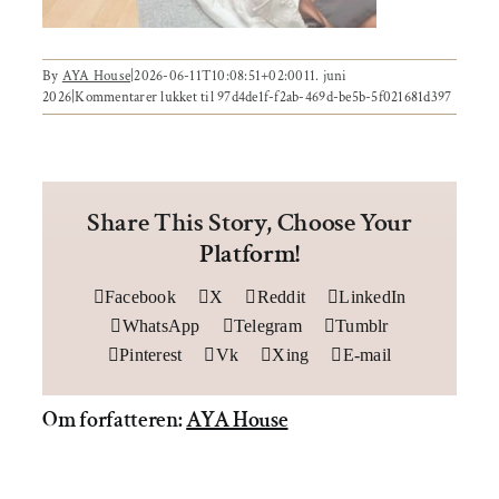
Om AYA House
Behandling
By
AYA House
|
2026-06-11T10:08:51+02:00
11. juni
Events
2026
|
Kommentarer lukket
til 97d4de1f-f2ab-469d-be5b-5f021681d397
Uddannelser & kurser
Lokaler
Share This Story, Choose Your
Platform!
Om AYA House
Facebook
X
Reddit
LinkedIn
WhatsApp
Telegram
Tumblr
Pinterest
Vk
Xing
E-mail
Om forfatteren:
AYA House