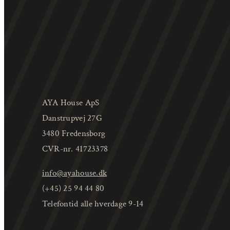
AYA House ApS
Danstrupvej 27G
3480 Fredensborg
CVR-nr. 41723378
info@ayahouse.dk
(+45) 25 94 44 80
Telefontid alle hverdage 9-14