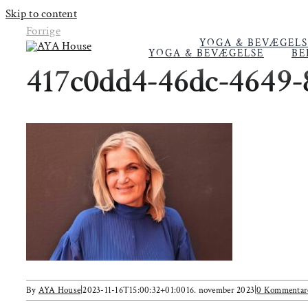
Skip to content
Forrige
YOGA & BEVÆGELS
YOGA & BEVÆGELSE
BE
417c0dd4-46dc-4649-
By
AYA House
|
2023-11-16T15:00:32+01:00
16. november 2023
|
0 Kommentar