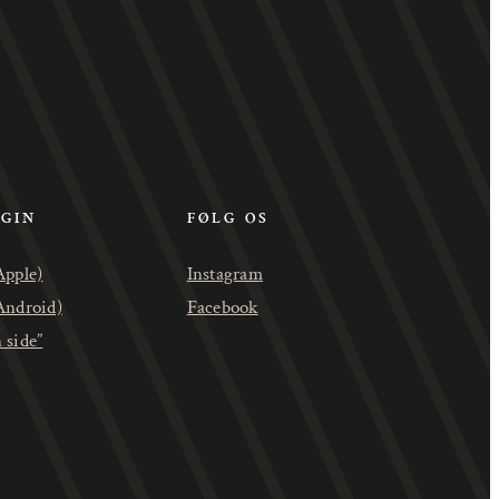
OGIN
FØLG OS
Apple)
Instagram
Android)
Facebook
 side”