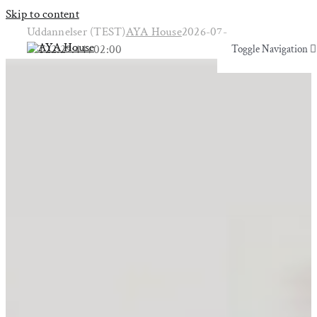
Skip to content
Uddannelser (TEST)
AYA House
2026-07-
17T22:29:44+02:00
Toggle Navigation
Toggle Navigation
Yoga & Bevægelse
Yoga & Bevægelse
Behandling
Behandling
Events
Events
Uddannelser & kurser
Uddannelser & kurser
Lokaler
Om AYA House
Lokaler